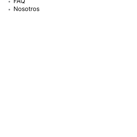
FAQ
Nosotros
Nosotros
Productos
Pescados
Mariscos
FAQ
Nosotros
Contacto
Ir al contenido
Abrir barra de herramientas
Herramientas de accesibilidad
Aumentar texto